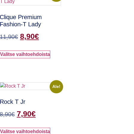
Clique Premium
Fashion-T Lady
8,90
€
11,90
€
Valitse vaihtoehdoista
Ale!
Rock T Jr
7,90
€
8,90
€
Valitse vaihtoehdoista