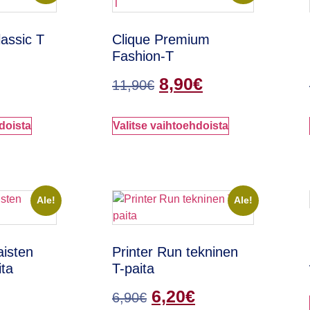
assic T
Clique Premium
Fashion-T
8,90
€
11,90
€
doista
Valitse vaihtoehdoista
Ale!
Ale!
aisten
Printer Run tekninen
ita
T-paita
6,20
€
6,90
€