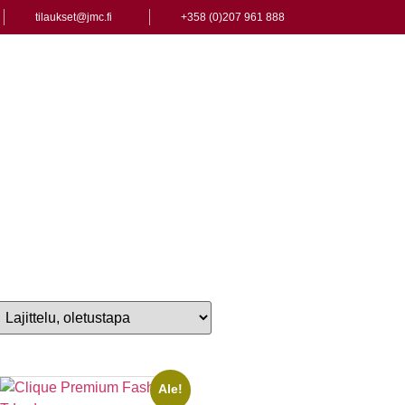
tilaukset@jmc.fi
+358 (0)207 961 888
Ale!