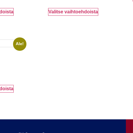
doista
Valitse vaihtoehdoista
Ale!
doista