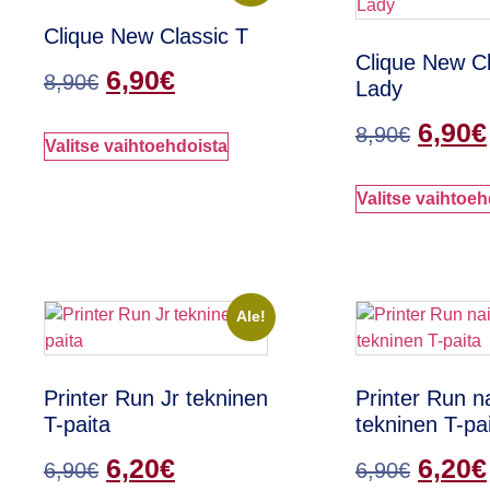
Clique New Classic T
Clique New Cl
6,90
€
8,90
€
Lady
6,90
€
8,90
€
Valitse vaihtoehdoista
Valitse vaihtoeh
Ale!
Printer Run Jr tekninen
Printer Run n
T-paita
tekninen T-pa
6,20
€
6,20
€
6,90
€
6,90
€