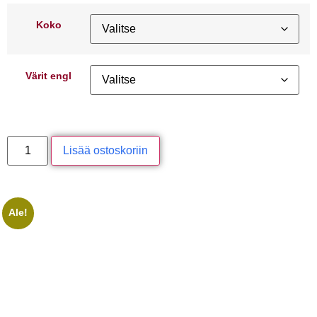
Koko
Värit engl
Lisää ostoskoriin
Ale!