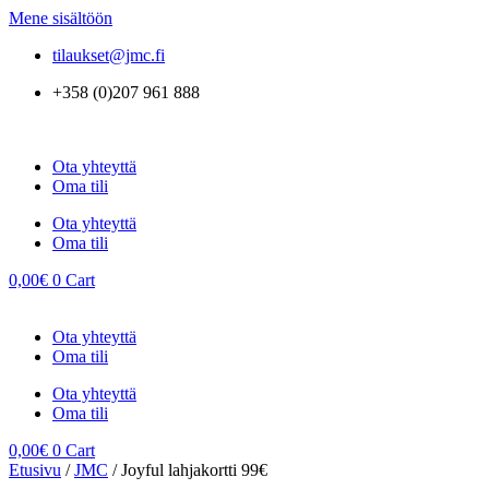
Mene sisältöön
tilaukset@jmc.fi
+358 (0)207 961 888
Ota yhteyttä
Oma tili
Ota yhteyttä
Oma tili
0,00
€
0
Cart
Ota yhteyttä
Oma tili
Ota yhteyttä
Oma tili
0,00
€
0
Cart
Etusivu
/
JMC
/ Joyful lahjakortti 99€