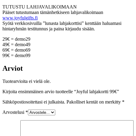
TUTUSTU LAHJAVALIKOIMAAN
Pääset tutustumaan tämänhetkiseen lahjavalikoimaan
www.joyfulgifts.fi
Syötä verkkosivuilla ”lunasta lahjakorttisi” kenttään haluamasi
hintaryhmän testitunnus ja paina kirjaudu sisään.
29€ = demo29
49€ = demo49
69€ = demo69
99€ = demo99
Arviot
Tuotearvioita ei vielä ole.
Kirjoita ensimmäinen arvio tuotteelle “Joyful lahjakortti 99€”
Sähköpostiosoitettasi ei julkaista.
Pakolliset kentät on merkitty
*
Arvostelusi
*