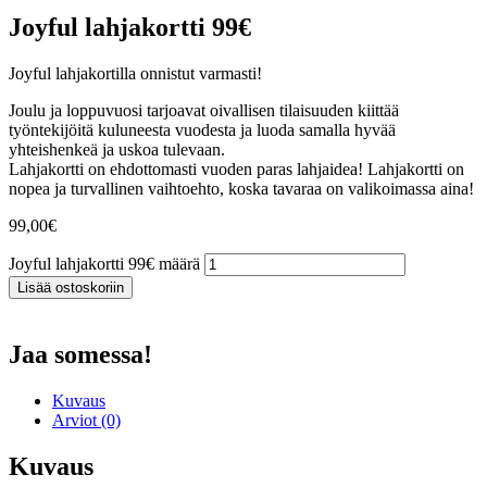
Joyful lahjakortti 99€
Joyful lahjakortilla onnistut varmasti!
Joulu ja loppuvuosi tarjoavat oivallisen tilaisuuden kiittää
työntekijöitä kuluneesta vuodesta ja luoda samalla hyvää
yhteishenkeä ja uskoa tulevaan.
Lahjakortti on ehdottomasti vuoden paras lahjaidea! Lahjakortti on
nopea ja turvallinen vaihtoehto, koska tavaraa on valikoimassa aina!
99,00
€
Joyful lahjakortti 99€ määrä
Lisää ostoskoriin
Jaa somessa!
Kuvaus
Arviot (0)
Kuvaus