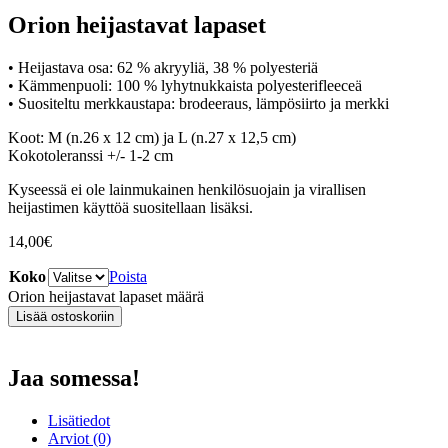
Orion heijastavat lapaset
• Heijastava osa: 62 % akryyliä, 38 % polyesteriä
• Kämmenpuoli: 100 % lyhytnukkaista polyesterifleeceä
• Suositeltu merkkaustapa: brodeeraus, lämpösiirto ja merkki
Koot: M (n.26 x 12 cm) ja L (n.27 x 12,5 cm)
Kokotoleranssi +/- 1-2 cm
Kyseessä ei ole lainmukainen henkilösuojain ja virallisen
heijastimen käyttöä suositellaan lisäksi.
14,00
€
Koko
Poista
Orion heijastavat lapaset määrä
Lisää ostoskoriin
Jaa somessa!
Lisätiedot
Arviot (0)