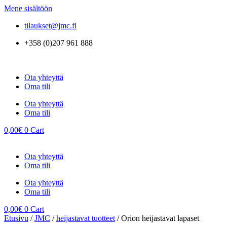
Mene sisältöön
tilaukset@jmc.fi
+358 (0)207 961 888
Ota yhteyttä
Oma tili
Ota yhteyttä
Oma tili
0,00
€
0
Cart
Ota yhteyttä
Oma tili
Ota yhteyttä
Oma tili
0,00
€
0
Cart
Etusivu
/
JMC
/
heijastavat tuotteet
/ Orion heijastavat lapaset