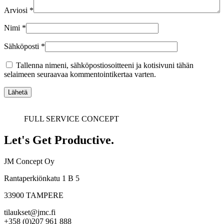
Arviosi
*
Nimi
*
Sähköposti
*
Tallenna nimeni, sähköpostiosoitteeni ja kotisivuni tähän
selaimeen seuraavaa kommentointikertaa varten.
FULL SERVICE CONCEPT
Let's Get Productive.
JM Concept Oy
Rantaperkiönkatu 1 B 5
33900 TAMPERE
tilaukset@jmc.fi
+358 (0)207 961 888