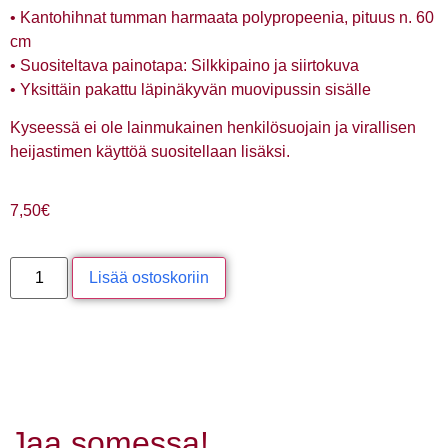
• Kantohihnat tumman harmaata polypropeenia, pituus n. 60
cm
• Suositeltava painotapa: Silkkipaino ja siirtokuva
• Yksittäin pakattu läpinäkyvän muovipussin sisälle
Kyseessä ei ole lainmukainen henkilösuojain ja virallisen
heijastimen käyttöä suositellaan lisäksi.
7,50
€
Lisää ostoskoriin
Jaa somessa!